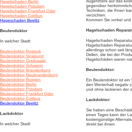
Augenmerk auf das kost
Hagelschaden Berlin
gegenüber herkömmliche
Hagelschaden Potsdam
Techniken, die Ihnen bar
Hagelschaden Frankfurt Oder
verzichten.
Hagelschaden Cottbus
Kommen Sie vorbei und s
Hageschaden Beelitz
Hagelschaden Reparat
Beulendoktor
Hagelschaden Reparatur 
In welcher Stadt:
Hagelschaden Reparatur 
allerdings schon seit län
Beulendoktor Rostock
Dellen, die bei der Prod
Beulendoktor Stralsund
Hagelschäden waren nat
Beulendoktor Greifswald
Beulendoktor Schwerin
Beulendoktor:
Beulendoktor Brandenburg
Beulendoktor Neubrandenburg
Beulendoktor Ruegen
Ein Beulendoktor ist ein
Beulendoktor Berlin
den Werterhalt negativ 
Beulendoktor Potsdam
und ohne lackieren der 
Beulendoktor Frankfurt Oder
Beulendoktor Cottbus
Lackdoktor:
Beulendoktor Beelitz
Sie haben eine Beschädi
Lackdoktor
eines Tages kann der La
kostengünstige Alternat
In welcher Stadt:
direkt bei ihnen.