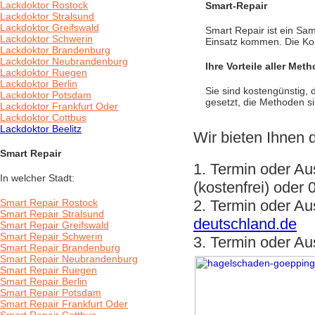
Lackdoktor Rostock
Smart-Repair
Lackdoktor Stralsund
Lackdoktor Greifswald
Smart Repair ist ein Sa
Lackdoktor Schwerin
Einsatz kommen. Die Kos
Lackdoktor Brandenburg
Lackdoktor Neubrandenburg
Ihre Vorteile aller Met
Lackdoktor Ruegen
Lackdoktor Berlin
Sie sind kostengünstig, 
Lackdoktor Potsdam
gesetzt, die Methoden s
Lackdoktor Frankfurt Oder
Lackdoktor Cottbus
Lackdoktor Beelitz
Wir bieten Ihnen 
Smart Repair
1. Termin oder Au
In welcher Stadt:
(kostenfrei) oder
Smart Repair Rostock
2. Termin oder Au
Smart Repair Stralsund
deutschland.de
Smart Repair Greifswald
Smart Repair Schwerin
3. Termin oder Au
Smart Repair Brandenburg
Smart Repair Neubrandenburg
Smart Repair Ruegen
Smart Repair Berlin
Smart Repair Potsdam
Smart Repair Frankfurt Oder