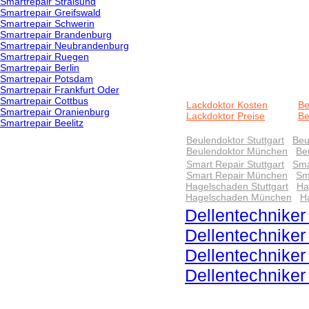
Smartrepair Stralsund
Smartrepair Greifswald
Smartrepair Schwerin
Smartrepair Brandenburg
Smartrepair Neubrandenburg
Smartrepair Ruegen
Smartrepair Berlin
Smartrepair Potsdam
Smartrepair Frankfurt Oder
Smartrepair Cottbus
Lackdoktor Kosten
Be
Smartrepair Oranienburg
Lackdoktor Preise
Be
Smartrepair Beelitz
Beulendoktor Stuttgart
Beu
Beulendoktor München
Be
Smart Repair Stuttgart
Sma
Smart Repair München
Sm
Hagelschaden Stuttgart
Ha
Hagelschaden München
H
Dellentechniker 
Dellentechnike
Dellentechnike
Dellentechnike