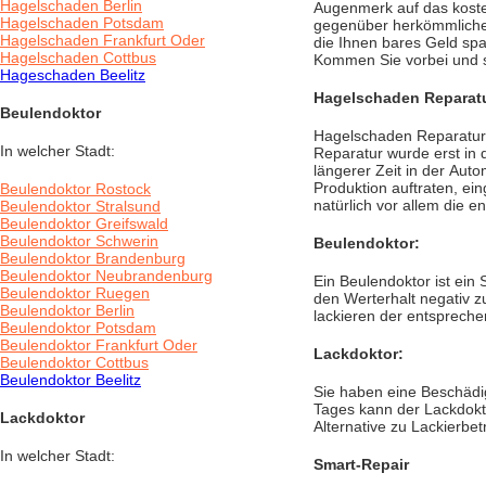
Hagelschaden Berlin
Augenmerk auf das koste
Hagelschaden Potsdam
gegenüber herkömmlichen
Hagelschaden Frankfurt Oder
die Ihnen bares Geld spa
Hagelschaden Cottbus
Kommen Sie vorbei und s
Hageschaden Beelitz
Hagelschaden Reparatu
Beulendoktor
Hagelschaden Reparatur 
In welcher Stadt:
Reparatur wurde erst in 
längerer Zeit in der Auto
Produktion auftraten, e
Beulendoktor Rostock
natürlich vor allem die
Beulendoktor Stralsund
Beulendoktor Greifswald
Beulendoktor Schwerin
Beulendoktor:
Beulendoktor Brandenburg
Beulendoktor Neubrandenburg
Ein Beulendoktor ist ein 
Beulendoktor Ruegen
den Werterhalt negativ z
Beulendoktor Berlin
lackieren der entsprech
Beulendoktor Potsdam
Beulendoktor Frankfurt Oder
Lackdoktor:
Beulendoktor Cottbus
Beulendoktor Beelitz
Sie haben eine Beschädi
Tages kann der Lackdokt
Lackdoktor
Alternative zu Lackierbe
In welcher Stadt:
Smart-Repair