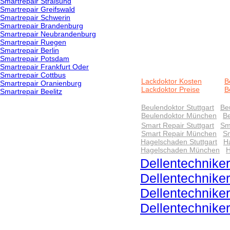
Smartrepair Stralsund
Smartrepair Greifswald
Smartrepair Schwerin
Smartrepair Brandenburg
Smartrepair Neubrandenburg
Smartrepair Ruegen
Smartrepair Berlin
Smartrepair Potsdam
Smartrepair Frankfurt Oder
Smartrepair Cottbus
Lackdoktor Kosten
B
Smartrepair Oranienburg
Lackdoktor Preise
B
Smartrepair Beelitz
Beulendoktor Stuttgart
Be
Beulendoktor München
Be
Smart Repair Stuttgart
Sm
Smart Repair München
Sm
Hagelschaden Stuttgart
H
Hagelschaden München
H
Dellentechniker
Dellentechnike
Dellentechnike
Dellentechnike