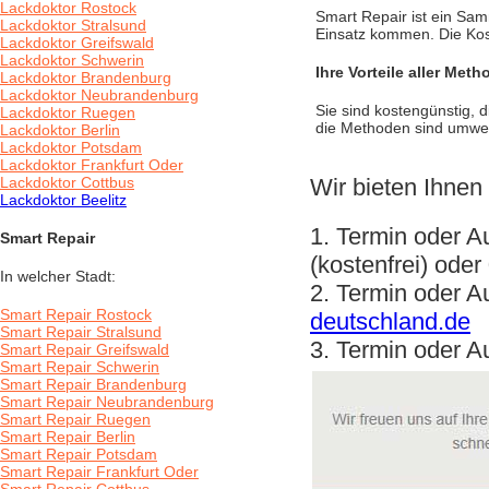
Lackdoktor Rostock
Smart Repair ist ein Sa
Lackdoktor Stralsund
Einsatz kommen. Die Kos
Lackdoktor Greifswald
Lackdoktor Schwerin
Ihre Vorteile aller Meth
Lackdoktor Brandenburg
Lackdoktor Neubrandenburg
Sie sind kostengünstig, d
Lackdoktor Ruegen
die Methoden sind umwel
Lackdoktor Berlin
Lackdoktor Potsdam
Lackdoktor Frankfurt Oder
Lackdoktor Cottbus
Wir bieten Ihnen 
Lackdoktor Beelitz
1. Termin oder A
Smart Repair
(kostenfrei) ode
In welcher Stadt:
2. Termin oder A
Smart Repair Rostock
deutschland.de
Smart Repair Stralsund
3. Termin oder A
Smart Repair Greifswald
Smart Repair Schwerin
Smart Repair Brandenburg
Smart Repair Neubrandenburg
Smart Repair Ruegen
Smart Repair Berlin
Smart Repair Potsdam
Smart Repair Frankfurt Oder