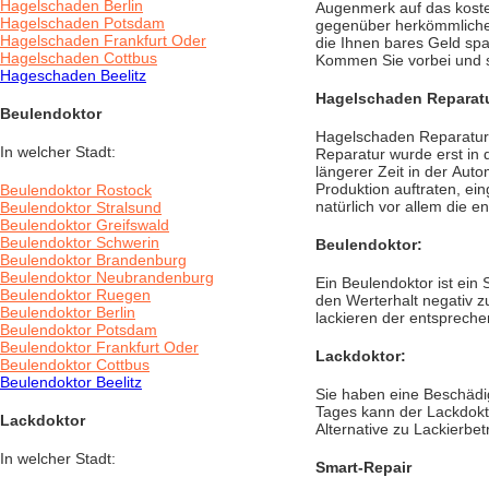
Hagelschaden Berlin
Augenmerk auf das koste
Hagelschaden Potsdam
gegenüber herkömmlichen
Hagelschaden Frankfurt Oder
die Ihnen bares Geld spa
Hagelschaden Cottbus
Kommen Sie vorbei und s
Hageschaden Beelitz
Hagelschaden Reparatu
Beulendoktor
Hagelschaden Reparatur 
In welcher Stadt:
Reparatur wurde erst in 
längerer Zeit in der Auto
Produktion auftraten, e
Beulendoktor Rostock
natürlich vor allem die
Beulendoktor Stralsund
Beulendoktor Greifswald
Beulendoktor Schwerin
Beulendoktor:
Beulendoktor Brandenburg
Beulendoktor Neubrandenburg
Ein Beulendoktor ist ein 
Beulendoktor Ruegen
den Werterhalt negativ z
Beulendoktor Berlin
lackieren der entsprech
Beulendoktor Potsdam
Beulendoktor Frankfurt Oder
Lackdoktor:
Beulendoktor Cottbus
Beulendoktor Beelitz
Sie haben eine Beschädi
Tages kann der Lackdokt
Lackdoktor
Alternative zu Lackierbe
In welcher Stadt:
Smart-Repair