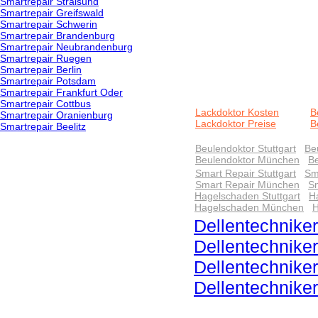
Smartrepair Stralsund
Smartrepair Greifswald
Smartrepair Schwerin
Smartrepair Brandenburg
Smartrepair Neubrandenburg
Smartrepair Ruegen
Smartrepair Berlin
Smartrepair Potsdam
Smartrepair Frankfurt Oder
Smartrepair Cottbus
Lackdoktor Kosten
B
Smartrepair Oranienburg
Lackdoktor Preise
B
Smartrepair Beelitz
Beulendoktor Stuttgart
Be
Beulendoktor München
Be
Smart Repair Stuttgart
Sm
Smart Repair München
Sm
Hagelschaden Stuttgart
H
Hagelschaden München
H
Dellentechniker
Dellentechnike
Dellentechnike
Dellentechnike