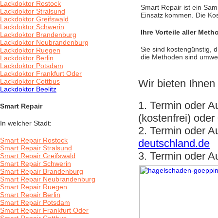
Lackdoktor Rostock
Smart Repair ist ein Sa
Lackdoktor Stralsund
Einsatz kommen. Die Kos
Lackdoktor Greifswald
Lackdoktor Schwerin
Ihre Vorteile aller Meth
Lackdoktor Brandenburg
Lackdoktor Neubrandenburg
Sie sind kostengünstig, d
Lackdoktor Ruegen
die Methoden sind umwel
Lackdoktor Berlin
Lackdoktor Potsdam
Lackdoktor Frankfurt Oder
Lackdoktor Cottbus
Wir bieten Ihnen 
Lackdoktor Beelitz
1. Termin oder A
Smart Repair
(kostenfrei) ode
In welcher Stadt:
2. Termin oder A
Smart Repair Rostock
deutschland.de
Smart Repair Stralsund
3. Termin oder A
Smart Repair Greifswald
Smart Repair Schwerin
Smart Repair Brandenburg
Smart Repair Neubrandenburg
Smart Repair Ruegen
Smart Repair Berlin
Smart Repair Potsdam
Smart Repair Frankfurt Oder